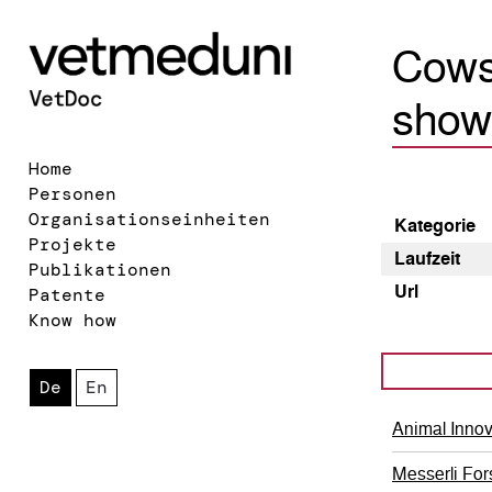
Cows
shown
Home
Personen
Organisationseinheiten
Kategorie
Projekte
Laufzeit
Publikationen
Url
Patente
Know how
De
En
Animal Inno
Messerli For