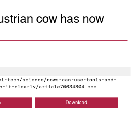
ustrian cow has now
i-tech/science/cows-can-use-tools-and-
n-it-clearly/article70634804.ece
n
Download