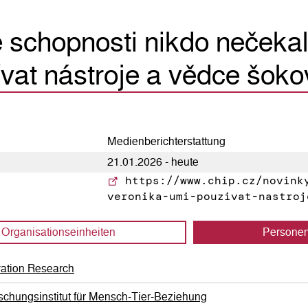
 schopnosti nikdo nečeka
ívat nástroje a vědce šok
Medienberichterstattung
21.01.2026 - heute
https://www.chip.cz/novinky
veronika-umi-pouzivat-nastroj
Organisations­einheiten
Persone
vation Research
schungsinstitut für Mensch-Tier-Beziehung