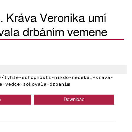
l. Kráva Veronika umí
ovala drbáním vemene
/tyhle-schopnosti-nikdo-necekal-krava-
e-vedce-sokovala-drbanim
n
Download