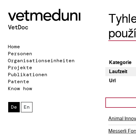
Tyhle
použ
Home
Personen
Organisationseinheiten
Kategorie
Projekte
Laufzeit
Publikationen
Url
Patente
Know how
De
En
Animal Inno
Messerli For