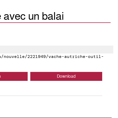
e avec un balai
/nouvelle/2221949/vache-autriche-outil-
n
Download