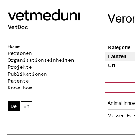
Veron
Home
Kategorie
Personen
Laufzeit
Organisationseinheiten
Url
Projekte
Publikationen
Patente
Know how
Animal Inno
De
En
Messerli For