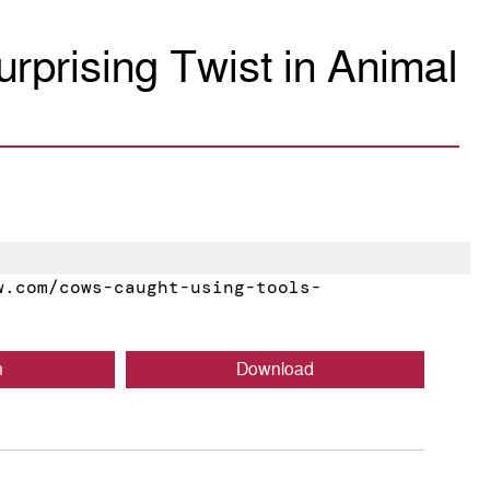
rprising Twist in Animal
.com/cows-caught-using-tools-
n
Download