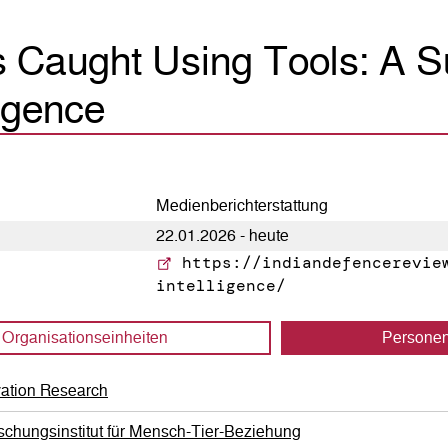
Caught Using Tools: A Su
ligence
Medienberichterstattung
22.01.2026 - heute
https://indiandefencereview
intelligence/
Organisations­einheiten
Persone
vation Research
schungsinstitut für Mensch-Tier-Beziehung