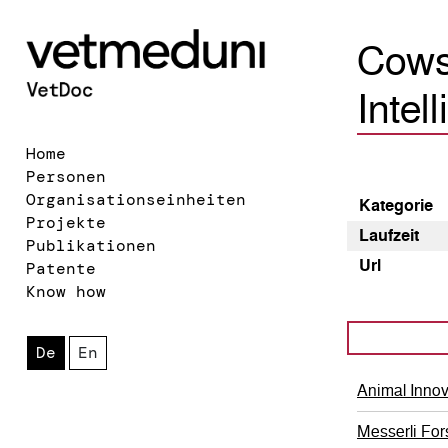
Cows 
Intel
Home
Personen
Organisationseinheiten
Kategorie
Projekte
Laufzeit
Publikationen
Url
Patente
Know how
De
En
Animal Inno
Messerli For