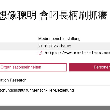
想像聰明 會叼長柄刷抓癢
Medienberichterstattung
21.01.2026 - heute
https://www.merit-times.com
Organisations­einheiten
Persone
vation Research
schungsinstitut für Mensch-Tier-Beziehung