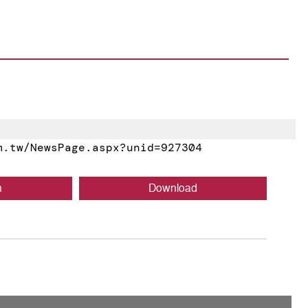
.tw/NewsPage.aspx?unid=927304
n
Download