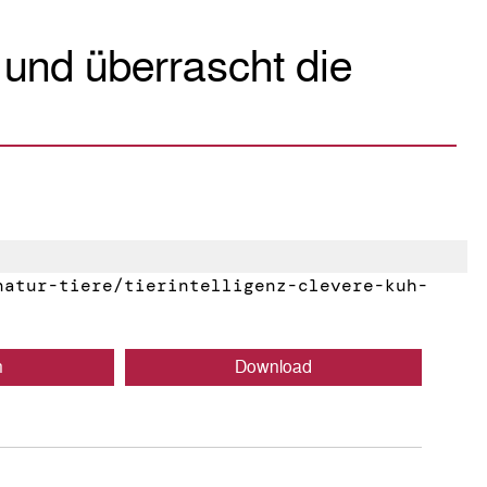
und überrascht die
atur-tiere/tierintelligenz-clevere-kuh-
n
Download