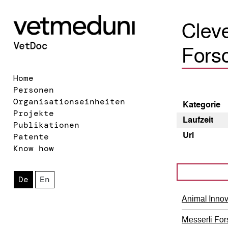
Clev
Fors
Home
Personen
Organisationseinheiten
Kategorie
Projekte
Laufzeit
Publikationen
Url
Patente
Know how
De
En
Animal Inno
Messerli For