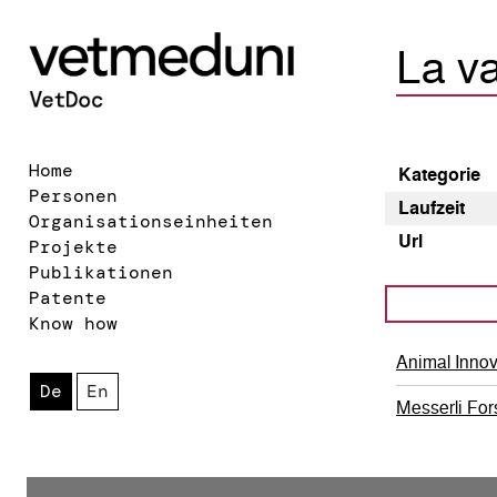
La v
Home
Kategorie
Personen
Laufzeit
Organisationseinheiten
Url
Projekte
Publikationen
Patente
Know how
Animal Inno
De
En
Messerli For