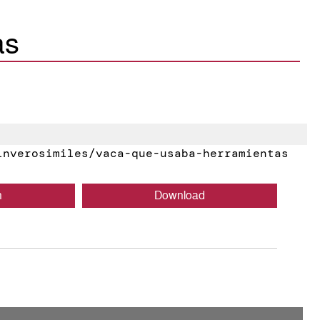
as
nverosimiles/vaca-que-usaba-herramientas
n
Download