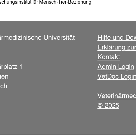
schungsinstitut für Mensch-Tier-Beziehung
ärmedizinische Universität
Hilfe und Do
Erklärung zur
Kontakt
rplatz 1
Admin Login
ien
VetDoc Logi
ich
Veterinärmed
© 2025