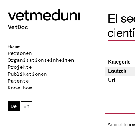
El se
cient
Home
Personen
Organisationseinheiten
Kategorie
Projekte
Laufzeit
Publikationen
Url
Patente
Know how
De
En
Animal Inno