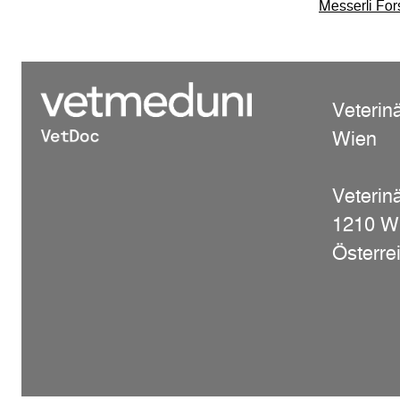
Messerli For
Veterin
Wien
Veterinä
1210 W
Österre