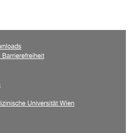
wnloads
 Barrierefreiheit
n
izinische Universität Wien