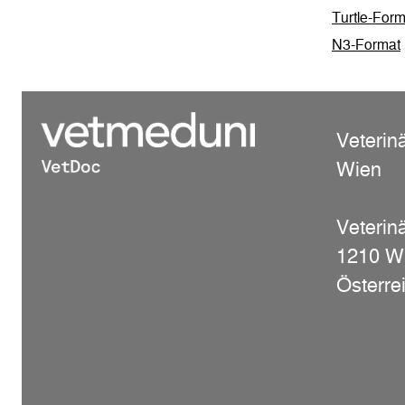
Turtle-Form
N3-Format
Veterin
Wien
Veterinä
1210 W
Österre