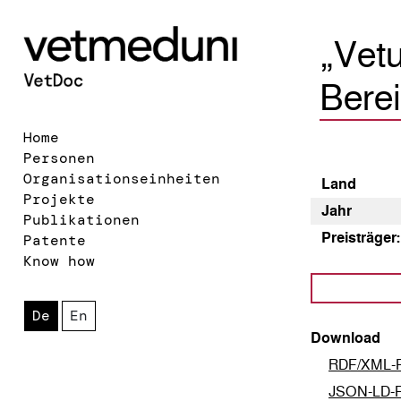
„Vetu
Berei
Home
Personen
Organisationseinheiten
Land
Projekte
Jahr
Publikationen
Preis­träger:
Patente
Know how
De
En
Download
RDF/XML-F
JSON-LD-F