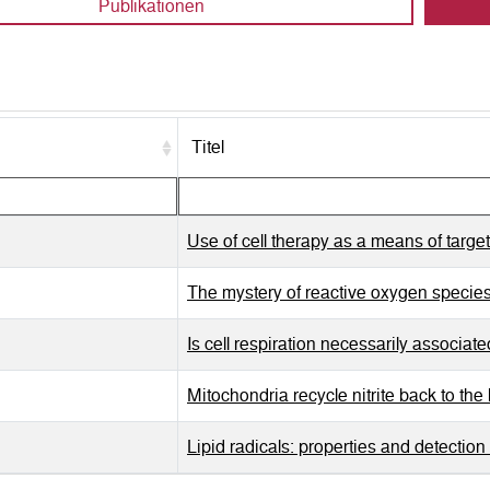
Publikationen
Titel
Use of cell therapy as a means of targ
The mystery of reactive oxygen species 
Is cell respiration necessarily associa
Mitochondria recycle nitrite back to the
Lipid radicals: properties and detection