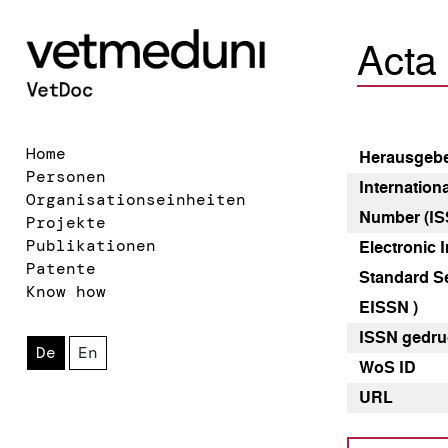
Acta
Home
Heraus­geb
Personen
Internation
Organisationseinheiten
Number (IS
Projekte
Publikationen
Electronic I
Patente
Standard Se
Know how
EISSN )
ISSN gedru
De
En
WoS ID
URL