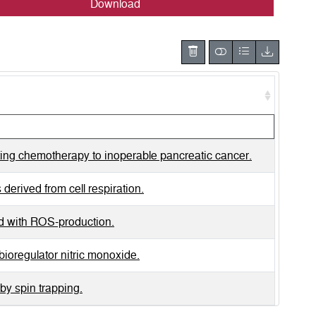
Download
eting chemotherapy to inoperable pancreatic cancer.
derived from cell respiration.
ted with ROS-production.
 bioregulator nitric monoxide.
 by spin trapping.