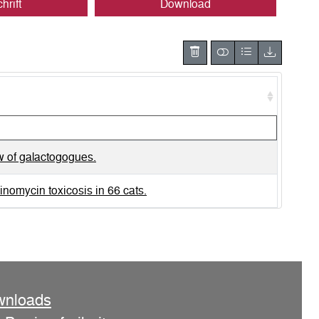
hrift
Download
 of galactogogues.
inomycin toxicosis in 66 cats.
wnloads