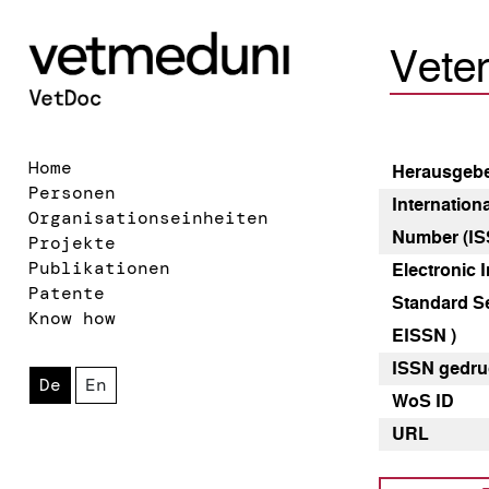
Veter
Home
Heraus­geb
Personen
Internation
Organisationseinheiten
Number (IS
Projekte
Publikationen
Electronic I
Patente
Standard Se
Know how
EISSN )
ISSN gedru
De
En
WoS ID
URL