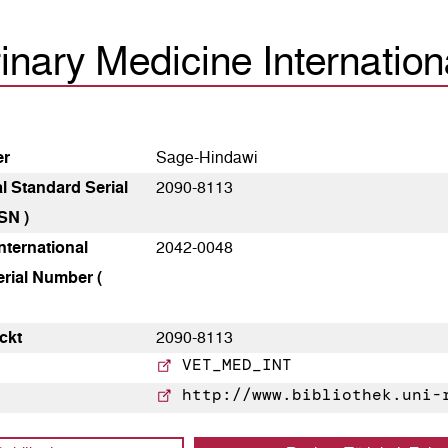
inary Medicine Internation
er
Sage-Hindawi
al Standard Serial
2090-8113
SN )
nternational
2042-0048
rial Number (
ckt
2090-8113
VET_MED_INT
http://www.bibliothek.uni-r