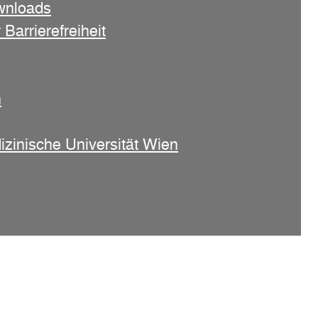
wnloads
 Barrierefreiheit
n
izinische Universität Wien