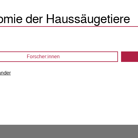
omie der Haussäugetiere
Forscher:innen
ander