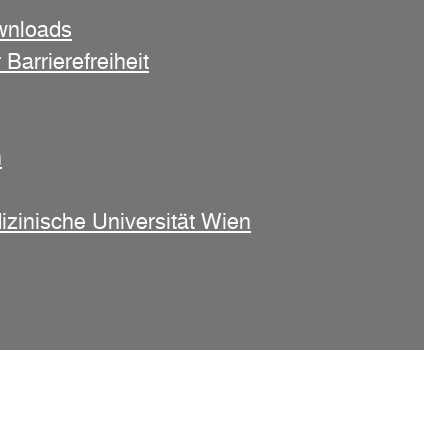
wnloads
 Barrierefreiheit
n
izinische Universität Wien