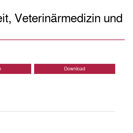
eit, Veterinärmedizin und
n
Download