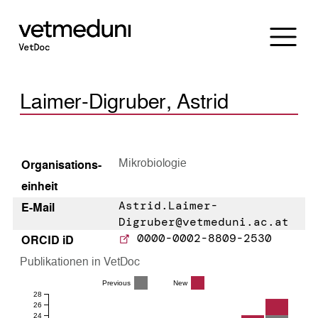
Laimer-Digruber, Astrid
Mikrobiologie
Organisations­
einheit
Astrid.Laimer-
E-Mail
Digruber@vetmeduni.ac.at
0000-0002-8809-2530
ORCID iD
Publikationen in VetDoc
Previous
New
28
26
24