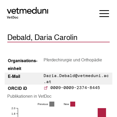
Debald, Daria Carolin
Pferdechirurgie und Orthopädie
Organisations­
einheit
Daria.Debald@vetmeduni.ac
E-Mail
.at
0009-0009-2374-8445
ORCID iD
Publikationen in VetDoc
Previous
New
2.0
1.8