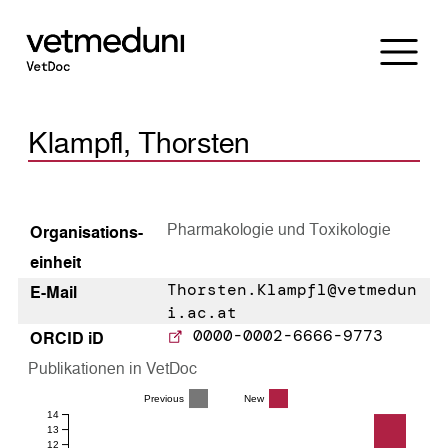
Klampfl, Thorsten
Pharmakologie und Toxikologie
Organisations­
einheit
Thorsten.Klampfl@vetmedun
E-Mail
i.ac.at
0000-0002-6666-9773
ORCID iD
Publikationen in VetDoc
Previous
New
14
13
12