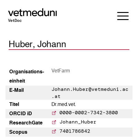
Huber, Johann
VetFarm
Organisations­
einheit
Johann.Huber@vetmeduni.ac
E-Mail
.at
Titel
Dr.med.vet.
0000-0002-7342-3800
ORCID iD
Johann_Huber
Research­Gate
7401786842
Scopus