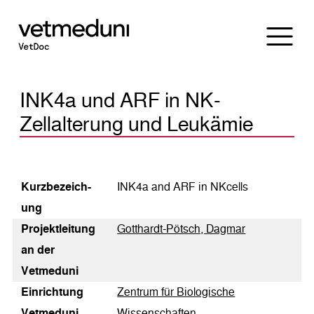
INK4a und ARF in NK-
Zellalterung und Leukämie
Kurz­bezeich­
INK4a and ARF in NKcells
ung
Pro­jekt­lei­tung
Gotthardt-Pötsch, Dagmar
an der
Vetmeduni
Einrichtung
Zentrum für Biologische
Vetmeduni
Wissenschaften