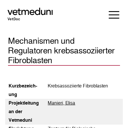
Mechanismen und
Regulatoren krebsassoziierter
Fibroblasten
Kurz­bezeich­
Krebsassoziierte Fibroblasten
ung
Pro­jekt­lei­tung
Manieri, Elisa
an der
Vetmeduni