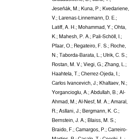
Jeseňák, M.; Kuna, P.; Kvedariene,
V.; Larenas-Linnemann, D. E.;
Latiff, A. H.; Mohammad, Y.; Ohta,
K.; Mahesh, P. A.; Pali-Schöll, I.;
Pfaar, O.; Regateiro, F. S.; Roche,
N.; Taborda-Barata, L.; Ulrik, C. S.;
Rostan, M. V.; Viegi, G.; Zhang, L.;
Haahtela, T.; Cherrez-Ojeda, I.;
Carlos Ivancevich, J.; Khaltaev, N.;
Yorgancioglu, A.; Abdullah, B.; Al-
Ahmad, M.; Al-Nesf, M. A.; Amaral,
R.; Asllani, J.; Bergmann, K. C.;
Bernstein, J. A.; Blaiss, M. S.;
Braido, F.; Camargos, P.; Carreiro-
Martins, P.; Casale, T.; Cecchi, L.;