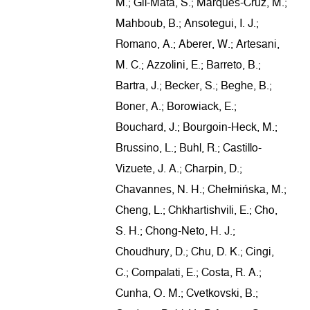
M.; Gil-Mata, S.; Marques-Cruz, M.;
Mahboub, B.; Ansotegui, I. J.;
Romano, A.; Aberer, W.; Artesani,
M. C.; Azzolini, E.; Barreto, B.;
Bartra, J.; Becker, S.; Beghe, B.;
Boner, A.; Borowiack, E.;
Bouchard, J.; Bourgoin-Heck, M.;
Brussino, L.; Buhl, R.; Castillo-
Vizuete, J. A.; Charpin, D.;
Chavannes, N. H.; Chełmińska, M.;
Cheng, L.; Chkhartishvili, E.; Cho,
S. H.; Chong-Neto, H. J.;
Choudhury, D.; Chu, D. K.; Cingi,
C.; Compalati, E.; Costa, R. A.;
Cunha, O. M.; Cvetkovski, B.;