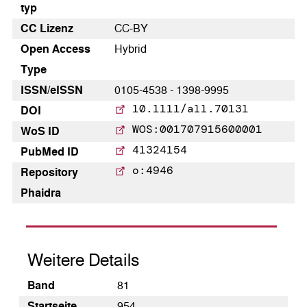
typ
CC Lizenz
CC-BY
Open Access
Hybrid
Type
ISSN/eISSN
0105-4538 - 1398-9995
10.1111/all.70131
DOI
WOS:001707915600001
WoS ID
41324154
PubMed ID
o:4946
Repository
Phaidra
Weitere Details
Band
81
Startseite
954