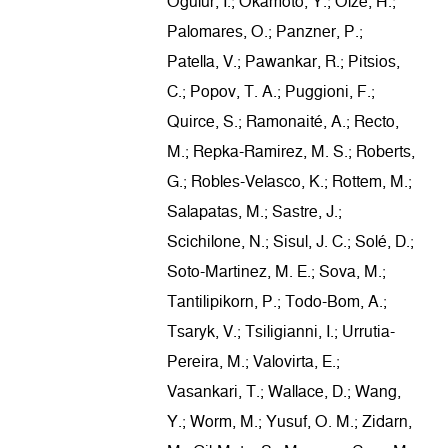
Ogulur, I.; Okamoto, Y.; Olze, H.;
Palomares, O.; Panzner, P.;
Patella, V.; Pawankar, R.; Pitsios,
C.; Popov, T. A.; Puggioni, F.;
Quirce, S.; Ramonaité, A.; Recto,
M.; Repka-Ramirez, M. S.; Roberts,
G.; Robles-Velasco, K.; Rottem, M.;
Salapatas, M.; Sastre, J.;
Scichilone, N.; Sisul, J. C.; Solé, D.;
Soto-Martinez, M. E.; Sova, M.;
Tantilipikorn, P.; Todo-Bom, A.;
Tsaryk, V.; Tsiligianni, I.; Urrutia-
Pereira, M.; Valovirta, E.;
Vasankari, T.; Wallace, D.; Wang,
Y.; Worm, M.; Yusuf, O. M.; Zidarn,