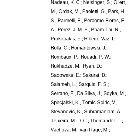
Nadeau, K. C.; Neisinger, S.; Ollert,
M.; Ordak, M.; Paoletti, G.; Park, H.
S.; Parmelli, E.; Perdomo-Flores, E.
A.; Pérez, J. M. F.; Pham-Thi, N.;
Prokopakis, E.; Ribeiro-Vaz, I.;
Rolla, G.; Romantowski, J.;
Rombaux, P.; Rouadi, P. W.;
Rukhadze, M.; Ryan, D.;
Sadowska, E.; Sakurai, D.;
Salameh, L.; Sarquis, F. S.;
Serrano, E.; Da Silva, J.; Soyka, M.;
Specjalski, K.; Tomic-Spiric, V.;
Stevanovic, K.; Subramaniam, A.;
Teixeira, M. D. C.; Thomander, T.;
Vachova, M.; van Hage, M.;