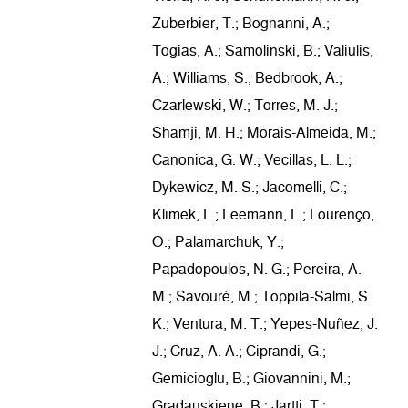
Zuberbier, T.; Bognanni, A.;
Togias, A.; Samolinski, B.; Valiulis,
A.; Williams, S.; Bedbrook, A.;
Czarlewski, W.; Torres, M. J.;
Shamji, M. H.; Morais-Almeida, M.;
Canonica, G. W.; Vecillas, L. L.;
Dykewicz, M. S.; Jacomelli, C.;
Klimek, L.; Leemann, L.; Lourenço,
O.; Palamarchuk, Y.;
Papadopoulos, N. G.; Pereira, A.
M.; Savouré, M.; Toppila-Salmi, S.
K.; Ventura, M. T.; Yepes-Nuñez, J.
J.; Cruz, A. A.; Ciprandi, G.;
Gemicioglu, B.; Giovannini, M.;
Gradauskiene, B.; Jartti, T.;