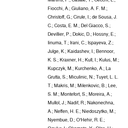
Fiocchi, A.; Giuliano, A. F. M.;
Christoff, G.; Cirule, I.; de Sousa, J.
C.; Costa, E. M.; Del Giacco, S.;
Devillier, P.; Dokic, D.; Hossny, E.;
Iinuma, T.; Irani, C.; Ispayeva, Z.;
Julge, K.; Kaidashev, I.; Bennoor,
K. S.; Kraxner, H.; Kull, I.; Kulus, M.;
Kupczyk, M.; Kurchenko, A.; La
Grutta, S.; Miculinic, N.; Tuyet, L. L.
T.; Makris, M.; Milenkovic, B.; Lee,
S. M.; Montefort, S.; Moreira, A.;
Mullol, J.; Nadif, R.; Nakonechna,
A.; Neffen, H. E.; Niedoszytko, M.;
Nyembue, D.; O'Hehir, R. E.;