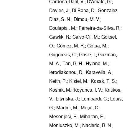
Cardona-Dahl, V.; D'Amato, G.;
Davies, J.; Di Bona, D.; Gonzalez
Diaz, S. N.; Dimou, M. V.;
Doulaptsi, M.; Ferreira-da-Silva, R.;
Gawlik, R.; Calvo-Gil, M.; Goksel,
O.; Gómez, M. R.; Gotua, M.;
Grigoreas, C.; Grisle, I.; Guzman,
M. A.; Tan, R. H.; Hyland, M.;
Ierodiakonou, D.; Karavelia, A.;
Keith, P.; Kisiel, M.; Kosak, T. S.;
Kosnik, M.; Koyuncu, I. V.; Kritikos,
V.; Litynska, J.; Lombardi, C.; Louis,
G.; Martini, M.; Meço, C.;
Mesonjesi, E.; Mihaltan, F.;
Moniuszko, M.; Naclerio, R. N.;