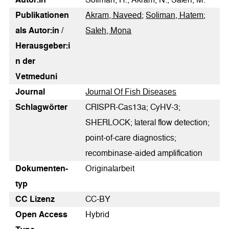
Publikationen
Akram, Naveed
;
Soliman, Hatem
;
als Autor:in /
Saleh, Mona
Herausgeber:i
n der
Vetmeduni
Journal
Journal Of Fish Diseases
Schlagwörter
CRISPR‐Cas13a; CyHV‐3;
SHERLOCK; lateral flow detection;
point‐of‐care diagnostics;
recombinase‐aided amplification
Dokumenten­
Originalarbeit
typ
CC Lizenz
CC-BY
Open Access
Hybrid