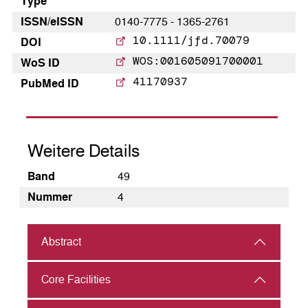
Type
ISSN/eISSN
0140-7775 - 1365-2761
10.1111/jfd.70079
DOI
WOS:001605091700001
WoS ID
41170937
PubMed ID
Weitere Details
Band
49
Nummer
4
Abstract
Core Facilities