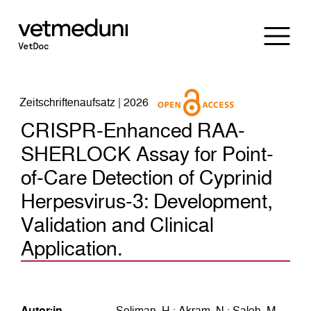
Zeitschriftenaufsatz | 2026
CRISPR-Enhanced RAA-
SHERLOCK Assay for Point-
of-Care Detection of Cyprinid
Herpesvirus-3: Development,
Validation and Clinical
Application.
Autor:in
Soliman, H.; Akram, N.; Saleh, M.