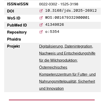
ISSN/eISSN
0022-0302 - 1525-3198
10.3168/jds.2025-26912
DOI
WOS:001679332900001
WoS ID
41349826
PubMed ID
o:5354
Repository
Phaidra
Pro­jekt
Digitalisierung, Datenintegration,
Nachweis und Entscheidungshilfe
für die Milchproduktion
;
Österreichisches
Kompetenzzentrum für Futter- und
Nahrungsmittelqualität, Sicherheit
und Innovation