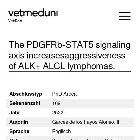
The PDGFRb-STAT5 signaling
axis increasesaggressiveness
of ALK+ ALCL lymphomas.
Abschluss­typ
PhD-Arbeit
Seiten­anzahl
169
Jahr
2022
Autor:in
Garces de los Fayos Alonso, II
Sprache
Englisch