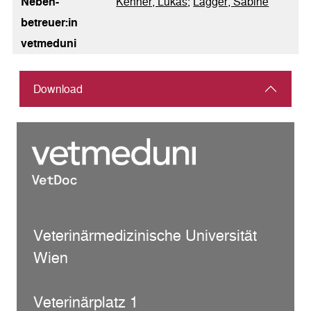
Neben­
Kenner, Lukas
;
Lagger, Sabine
betreuer:in
vetmeduni
Download
Veterinärmedizinische Universität
Wien
Veterinärplatz 1