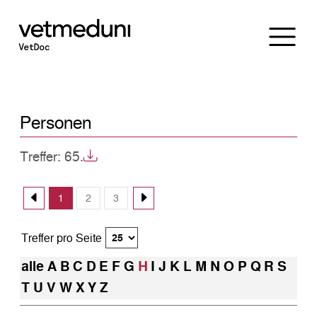
Personen
Treffer: 65.
1
2
3
Treffer pro Seite
alle
A
B
C
D
E
F
G
H
I
J
K
L
M
N
O
P
Q
R
S
T
U
V
W
X
Y
Z