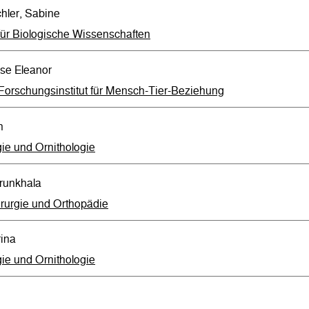
ler, Sabine
für Biologische Wissenschaften
se Eleanor
Forschungsinstitut für Mensch-Tier-Beziehung
n
ie und Ornithologie
runkhala
irurgie und Orthopädie
rina
ie und Ornithologie