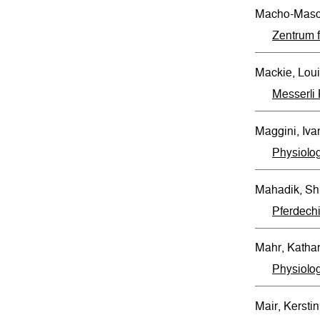
Macho-Masch
Zentrum 
Mackie, Loui
Messerli 
Maggini, Iva
Physiolog
Mahadik, Sh
Pferdech
Mahr, Katha
Physiolog
Mair, Kerstin