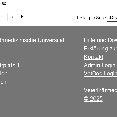
gie
lga
2
3
Treffer pro Seite
hes Veterinärwesen
ärmedizinische Universität
Hilfe und Do
s Zentrum für Pferde
Erklärung zur
Kontakt
na Luisa
ärplatz 1
Admin Login
s Zentrum für Pferde
ien
VetDoc Logi
riele
ich
sche Biochemie
Veterinärmed
© 2025
a
sche Biochemie