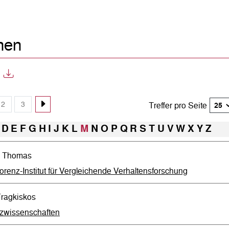
nen
2
3
Treffer pro Seite
D
E
F
G
H
I
J
K
L
M
N
O
P
Q
R
S
T
U
V
W
X
Y
Z
y, Thomas
renz-Institut für Vergleichende Verhaltensforschung
Fragkiskos
tzwissenschaften