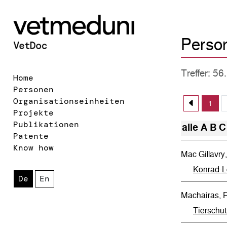
Perso
Treffer: 56.
Home
Personen
Organisationseinheiten
1
Projekte
Publikationen
alle
A
B
C
Patente
Know how
Mac Gillavr
Konrad-Lo
De
En
Machairas, 
Tierschu