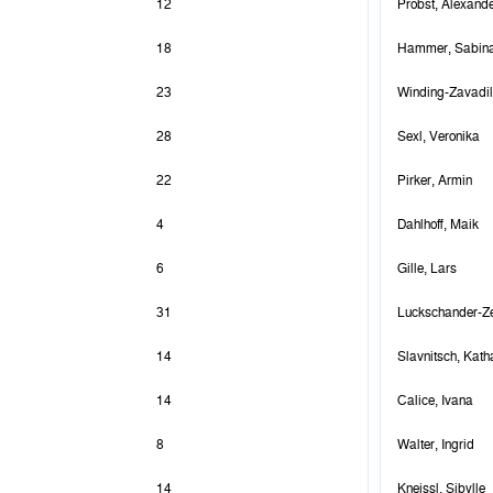
12
Probst, Alexand
18
Hammer, Sabin
23
Winding-Zavadil,
28
Sexl, Veronika
22
Pirker, Armin
4
Dahlhoff, Maik
6
Gille, Lars
31
Luckschander-Zel
14
Slavnitsch, Kath
14
Calice, Ivana
8
Walter, Ingrid
14
Kneissl, Sibylle