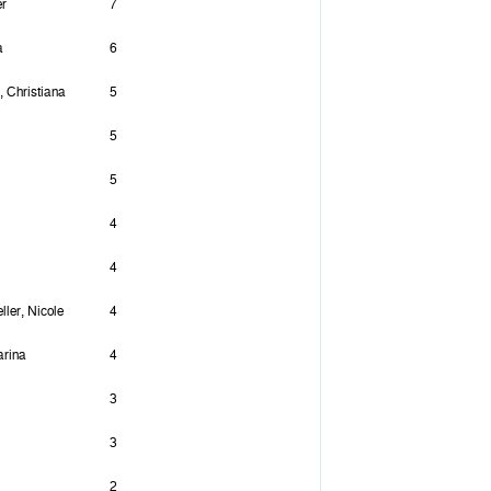
er
7
a
6
 Christiana
5
5
5
4
4
ler, Nicole
4
arina
4
3
3
2