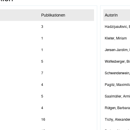
Publikationen
AutorIn
3
Hadzijusufovic, 
1
Kleiter, Miriam
1
Jensen-Jarolim, 
5
Wolfesberger, Bir
7
Schwendenwein, 
4
Pagitz, Maximili
5
Saalmüller, Arm
4
Rütgen, Barbara
16
Tichy, Alexande