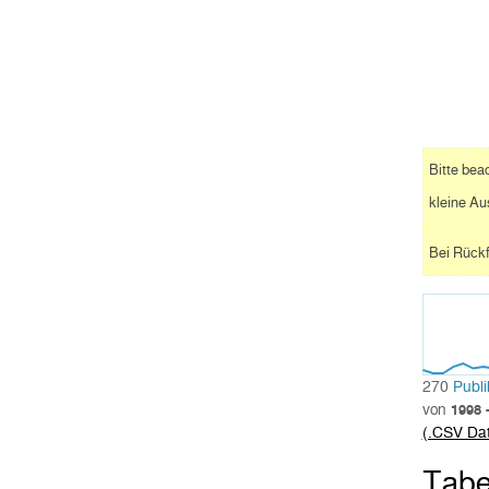
Bitte bea
kleine Au
Bei Rückf
270
Publi
von
1998 
(.CSV Dat
Tabe