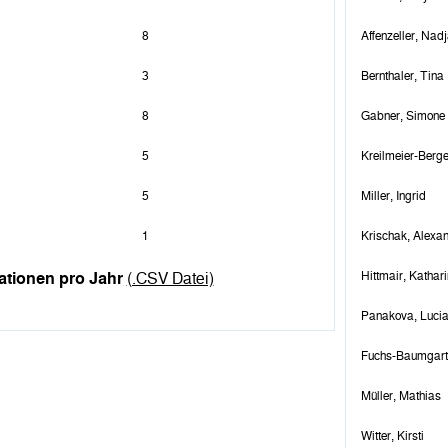
8
Affenzeller, Nad
3
Bernthaler, Tina
8
Gabner, Simone
5
Kreilmeier-Berge
5
Miller, Ingrid
1
Krischak, Alexa
Hittmair, Kathar
ationen pro Jahr
(.CSV Datei)
Panakova, Luci
Fuchs-Baumgarti
Müller, Mathias
Witter, Kirsti