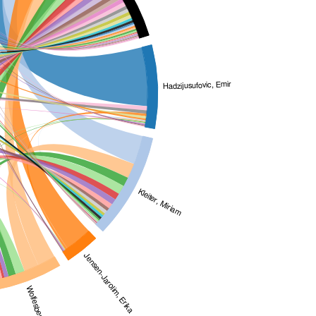
Hadzijusufovic, Emir
Kleiter, Miriam
Jensen-Jarolim, Erika