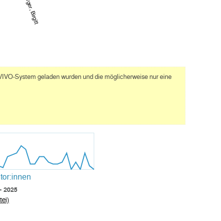
Wolfesberger, Birgitt
as VIVO-System geladen wurden und die möglicherweise nur eine
or:innen
- 2025
ei)