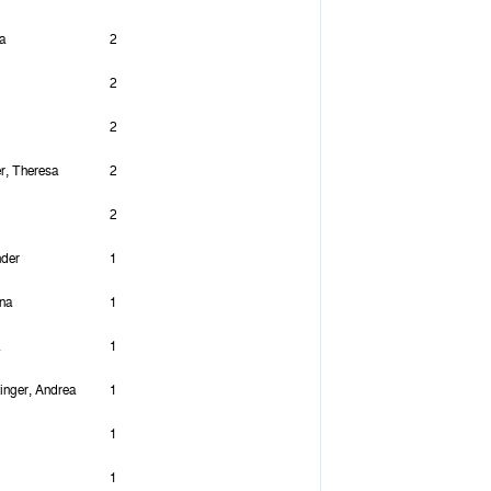
ja
2
2
2
r, Theresa
2
2
nder
1
ina
1
a
1
nger, Andrea
1
1
1