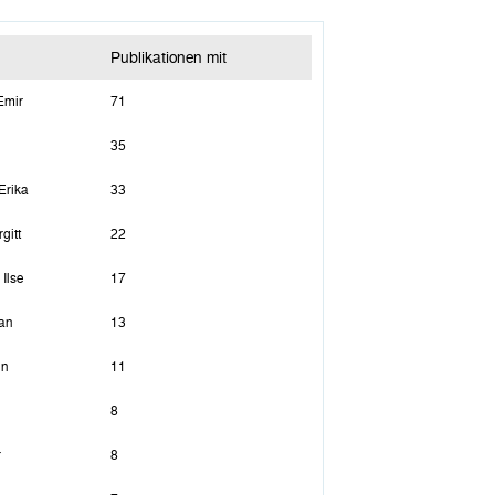
Publikationen mit
Emir
71
35
Erika
33
gitt
22
Ilse
17
an
13
in
11
8
r
8