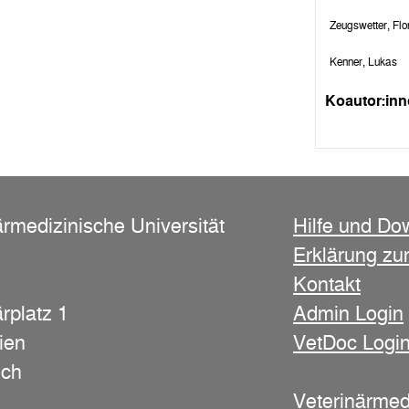
Zeugswetter, Flo
Kenner, Lukas
Koautor:in
ärmedizinische Universität
Hilfe und Do
Erklärung zur
Kontakt
rplatz 1
Admin Login
ien
VetDoc Logi
ich
Veterinärmed