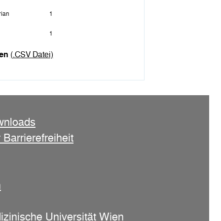
rian
1
1
nen
(.CSV Datei)
wnloads
 Barrierefreiheit
n
izinische Universität Wien