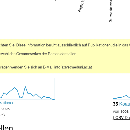
Pagitz, Maximilian
Schwendenwein, Ilse
chten Sie: Diese Information beruht ausschließlich auf Publikationen, die in d
swahl des Gesamtwerkes der Person darstellen.
ragen wenden Sie sich an E-Mail:info(at)vetmeduni.ac.at
kationen
35
Koaut
- 2025
von
1998 
ei)
(.CSV Dat
llen