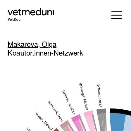
Makarova, Olga
Koautor:innen-Netzwerk
Blümlinger, Michael
Schwarz, Lukas
Spergser, Joachim
Verhovsek, Doris
Szostak, Michael