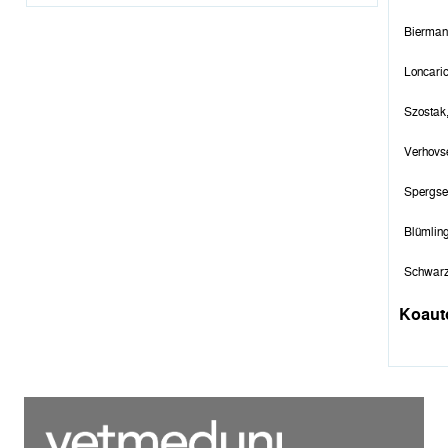
Bierman
Loncaric
Szostak
Verhovse
Spergse
Blümling
Schwarz
Koaut