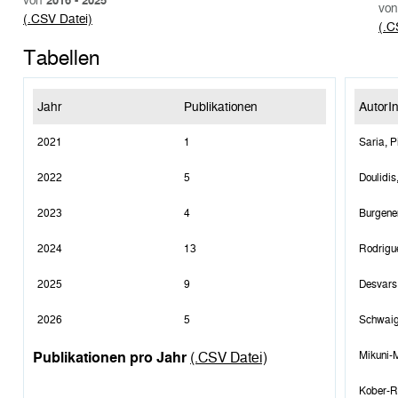
von
2016 - 2025
vo
(.CSV Datei)
(.C
Tabellen
Jahr
Publikationen
AutorI
2021
1
Saria, P
2022
5
Doulidis
2023
4
Burgene
2024
13
Rodrigu
2025
9
Desvars
2026
5
Schwaig
Mikuni-M
Publikationen pro Jahr
(.CSV Datei)
Kober-Ry