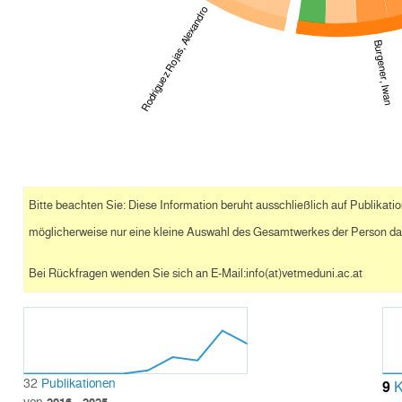
Rodriguez Rojas, Alexandro
Burgener, Iwan
Bitte beachten Sie: Diese Information beruht ausschließlich auf Publikat
möglicherweise nur eine kleine Auswahl des Gesamtwerkes der Person dar
Bei Rückfragen wenden Sie sich an E-Mail:info(at)vetmeduni.ac.at
32
Publikationen
9
K