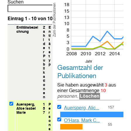
Suchen
18
Zahl der Publikationen
15
13
Eintrag 1 - 10 von 10
10
Entitätsbezei
Z
E
8
chnung
a
n
h
ti
5
l
t
3
d
ä
e
t
0
r
s
2008
2010
2012
2014
20
P
t
u
y
Jahr
b
p
Gesamtzahl der
li
k
Publikationen
a
ti
Sie haben ausgewählt
3
aus
o
n
einer Gesamtmenge
10
e
personen
.
Löschen
n
Auersperg,
1
P
157
Auersperg, Alic...
Alice Isabel
5
e
Marie
7
r
s
O'Hara, Mark C...
o
55
n
s