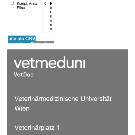
Kempf, Anna
0
P
Elisa
e
r
s
o
n
s
alle als CSV
speichern
Löschen
Veterinärmedizinische Universität
Wien
Veterinärplatz 1