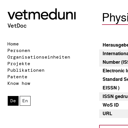
Phys
Home
Heraus­geb
Personen
Internation
Organisationseinheiten
Number (IS
Projekte
Publikationen
Electronic I
Patente
Standard Se
Know how
EISSN )
ISSN gedru
De
En
WoS ID
URL