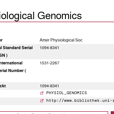
iological Genomics
er
Amer Physiological Soc
al Standard Serial
1094-8341
SN )
nternational
1531-2267
rial Number (
ckt
1094-8341
PHYSIOL_GENOMICS
http://www.bibliothek.uni-r