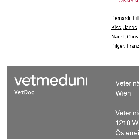
Wissensc
Bernardi, Lill
Kiss, Janos
Nagel, Chris
Pilger, Fran
Veterin
Wien
Veterinä
1210 W
Österre