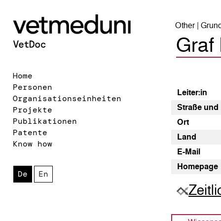
Other | Grun
Graf 
Home
Personen
Leiter:in
Organisationseinheiten
Straße und
Projekte
Publikationen
Ort
Patente
Land
Know how
E-Mail
Homepage
De
En
Zeitl