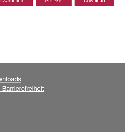
ussarbeiten
Projekte
Download
wnloads
 Barrierefreiheit
n