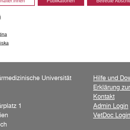
hafter:innen
Publikationen
Betreute Abschl
i
tina
ziska
ärmedizinische Universität
Hilfe und Do
Erklärung zur
Kontakt
rplatz 1
Admin Login
ien
VetDoc Logi
ich