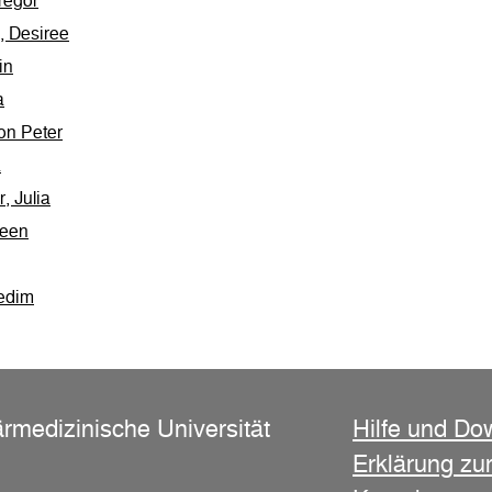
regor
, Desiree
in
a
on Peter
a
, Julia
leen
edim
ärmedizinische Universität
Hilfe und Do
Erklärung zur