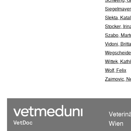
Schweng, G
Siegelmayer
Slekta, Katal
Stocker, Irin
Szabo, Mart
Vidoni, Britt
Wegscheider
Wittek, Kath
Wolf, Felix
Zaimovic, N
Veterin
Wien