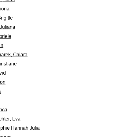
mona
rigitte
 Juliana
riele
in
arek, Chiara
ristiane
vid
ion
a
anca
chter, Eva
phie Hannah Julia