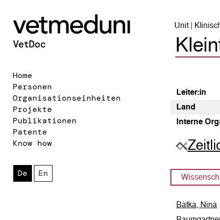
Unit | Klinisc
Klein
Home
Personen
Leiter:in
Organisationseinheiten
Land
Projekte
Publikationen
Interne Org
Patente
Zeitl
Know how
De
En
Wissenscha
Batka, Nina
Baumgartner