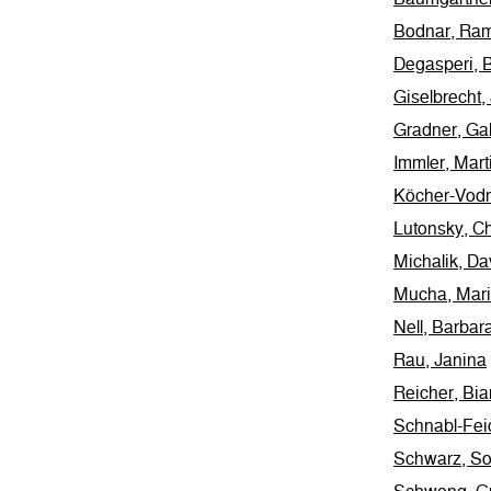
Bodnar, Ra
Degasperi, B
Giselbrecht,
Gradner, Gab
Immler, Mart
Köcher-Vodn
Lutonsky, Ch
Michalik, Da
Mucha, Mar
Nell, Barbar
Rau, Janina
Reicher, Bi
Schnabl-Fei
Schwarz, So