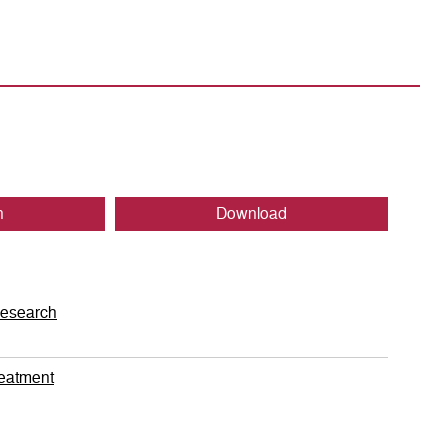
n
Download
 research
reatment