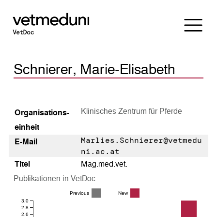
Schnierer, Marie-Elisabeth
Klinisches Zentrum für Pferde
Organisations­
einheit
Marlies.Schnierer@vetmedu
E-Mail
ni.ac.at
Titel
Mag.med.vet.
Publikationen in VetDoc
Previous
New
3.0
2.8
2.6