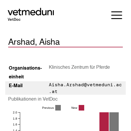
Arshad, Aisha
Klinisches Zentrum für Pferde
Organisations­
einheit
Aisha.Arshad@vetmeduni.ac
E-Mail
.at
Publikationen in VetDoc
Previous
New
2.0
1.8
1.6
1.4