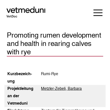
Promoting rumen development
and health in rearing calves
with rye
Kurz­bezeich­
Rumi-Rye
ung
Pro­jekt­lei­tung
Metzler-Zebeli, Barbara
an der
Vetmeduni