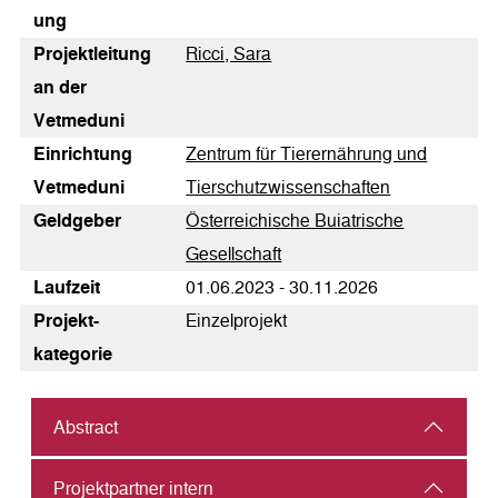
ung
Pro­jekt­lei­tung
Ricci, Sara
an der
Vetmeduni
Einrichtung
Zentrum für Tierernährung und
Vetmeduni
Tierschutzwissenschaften
Geldgeber
Österreichische Buiatrische
Gesellschaft
Laufzeit
01.06.2023 - 30.11.2026
Pro­jekt­
Einzelprojekt
kategorie
Abstract
Projektpartner intern