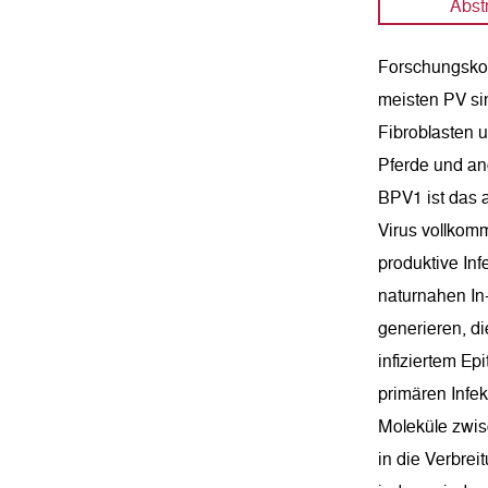
Abst
Forschungskon
meisten PV sin
Fibroblasten u
Pferde und and
BPV1 ist das a
Virus vollkomm
produktive Inf
naturnahen In-
generieren, di
infiziertem Ep
primären Infek
Moleküle zwis
in die Verbrei