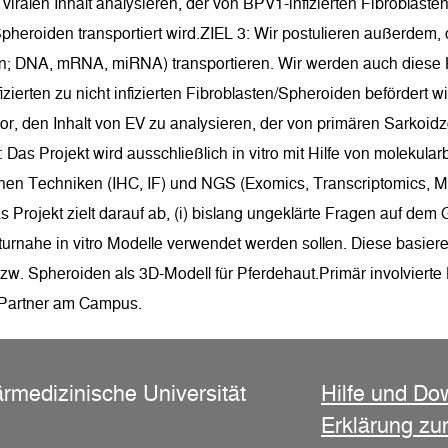
viralen Inhalt analysieren, der von BPV1-infizierten Fibroblas
pheroiden transportiert wird.ZIEL 3: Wir postulieren außerdem,
n; DNA, mRNA, miRNA) transportieren. Wir werden auch diese Hy
fizierten zu nicht infizierten Fibroblasten/Spheroiden befördert 
or, den Inhalt von EV zu analysieren, der von primären Sarkoidz
: Das Projekt wird ausschließlich in vitro mit Hilfe von molek
en Techniken (IHC, IF) und NGS (Exomics, Transcriptomics, M
s Projekt zielt darauf ab, (i) bislang ungeklärte Fragen auf dem
turnahe in vitro Modelle verwendet werden sollen. Diese basieren
zw. Spheroiden als 3D-Modell für Pferdehaut.Primär involvierte 
 Partner am Campus.
ärmedizinische Universität
Hilfe und Do
Erklärung zur