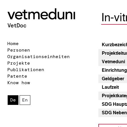
In-vi
Home
Kurz­bezeic
Personen
Pro­jekt­lei­
Organisationseinheiten
Vetmeduni
Projekte
Publikationen
Einrichtun
Patente
Geldgeber
Know how
Laufzeit
Pro­jekt­kat
De
En
SDG Haupt
SDG Neben