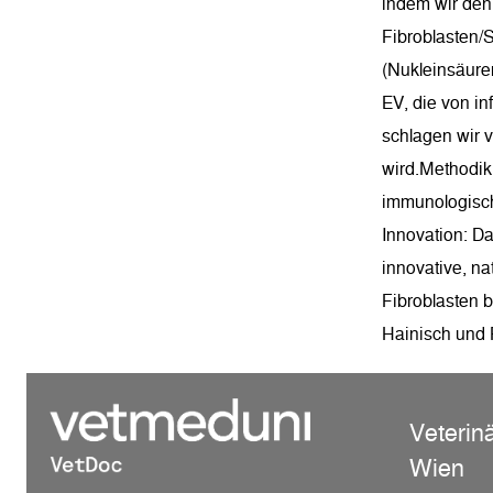
indem wir den 
Fibroblasten/S
(Nukleinsäure
EV, die von in
schlagen wir v
wird.Methodik
immunologisch
Innovation: Da
innovative, na
Fibroblasten b
Hainisch und
Veterin
Wien