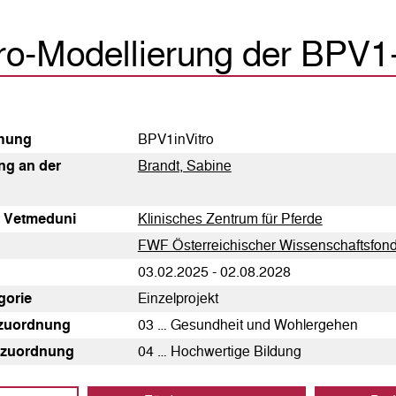
tro-Modellierung der BPV1-
h­ung
BPV1inVitro
tung an der
Brandt, Sabine
g Vetmeduni
Klinisches Zentrum für Pferde
FWF Österreichischer Wissenschaftsfon
03.02.2025 - 02.08.2028
egorie
Einzelprojekt
zuordnung
03 … Gesundheit und Wohlergehen
zuordnung
04 … Hochwertige Bildung