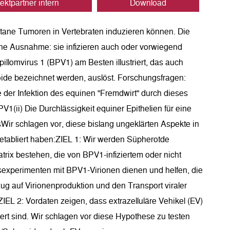
ektpartner intern
Download
tane Tumoren in Vertebraten induzieren können. Die
 eine Ausnahme: sie infizieren auch oder vorwiegend
illomvirus 1 (BPV1) am Besten illustriert, das auch
koide bezeichnet werden, auslöst. Forschungsfragen:
 der Infektion des equinen "Fremdwirt" durch dieses
PV1(ii) Die Durchlässigkeit equiner Epithelien für eine
sWir schlagen vor, diese bislang ungeklärten Aspekte in
 etabliert haben:ZIEL 1: Wir werden Süpherotde
atrix bestehen, die von BPV1-infiziertem oder nicht
nsexperimenten mit BPV1-Virionen dienen und helfen, die
ezug auf Virionenproduktion und den Transport viraler
EL 2: Vordaten zeigen, dass extrazelluläre Vehikel (EV)
iert sind. Wir schlagen vor diese Hypothese zu testen