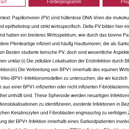
ract
Förderprogramm
Proj
text: Papillomviren (PV) sind hüllenlose DNA-Viren die mukoku
d epitheliotrop und strikt wirtsspezifisch. Delta-PV bilden hier
nd haben ein breiteres Wirtsspektrum, wie durch das bovine Pap
ere Pferdeartige infiziert und häufig Hauttumoren, die als Sar
m Besten studierte tierische PV, doch sind wesentliche Aspekte
en unklar:(i) Die zelluläre Lokalisation der Erstinfektion durch B
ektion(iii) Die Verbreitung von BPV1 innerhalb des equinen Wirt
Vitro-BPV1-Infektionsmodellen zu untersuchen, die wir kürzlich
e aus einer BPV1-infizierten oder nicht infizierten Fibroblastenm
ithel umhüllt sind. These Spheroide werden neuartigen Infektio
tionslokalisationen zu identifizieren, existente Infektionen in B
chen Keratinozyten und Fibroblasten engmaschig zu verfolgen.ZI
tung der BPV1-Infektion innerhalb eines Sarkoidpatienten involv