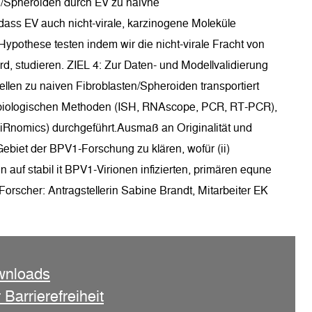
ten/Spheroiden durch EV zu naivne
 dass EV auch nicht-virale, karzinogene Moleküle
pothese testen indem wir die nicht-virale Fracht von
wird, studieren. ZIEL 4: Zur Daten- und Modellvalidierung
ellen zu naiven Fibroblasten/Spheroiden transportiert
ularbiologischen Methoden (ISH, RNAscope, PCR, RT-PCR),
iRnomics) durchgeführt.Ausmaß an Originalität und
 Gebiet der BPV1-Forschung zu klären, wofür (ii)
 auf stabil it BPV1-Virionen infizierten, primären equne
Forscher: Antragstellerin Sabine Brandt, Mitarbeiter EK
wnloads
 Barrierefreiheit