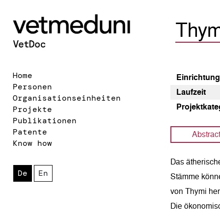
Thymi
Home
Einrichtun
Personen
Laufzeit
Organisationseinheiten
Pro­jekt­kat
Projekte
Publikationen
Patente
Abstrac
Know how
Das ätherische
De
En
Stämme können
von Thymi herb
Die ökonomisc