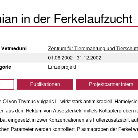
an in der Ferkelaufzucht
g Vetmeduni
Zentrum für Tierernährung und Tierschu
01.06.2002 - 31.12.2002
egorie
Einzelprojekt
t
Publikationen
Projektpartner intern
 Öl von Thymus vulgaris L. wirkt stark antimikrobiell. Hämolysie
 aus dem Rektum von Absetzferkeln mittels Kottupferproben isol
a, eingesetzt in zwei Konzentrationen als Futterzusatzstoff, au
hen Parameter werden kontrolliert. Plasmaproben der Ferkel we