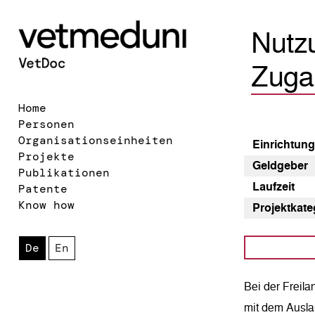
Nutz
Zuga
Home
Personen
Organisationseinheiten
Einrichtun
Projekte
Geldgeber
Publikationen
Laufzeit
Patente
Know how
Pro­jekt­kat
De
En
Bei der Freil
mit dem Auslau