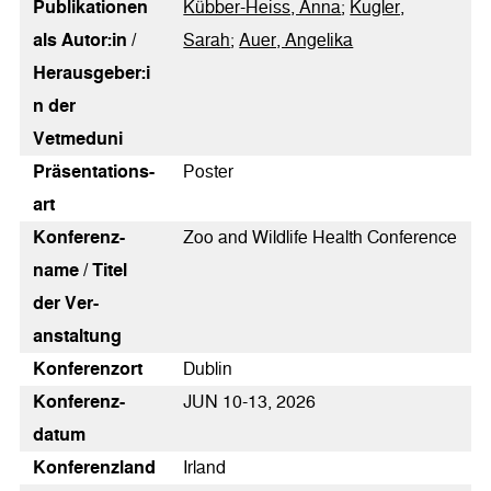
Publikationen
Kübber-Heiss, Anna
;
Kugler,
als Autor:in /
Sarah
;
Auer, Angelika
Herausgeber:i
n der
Vetmeduni
Präsentations­
Poster
art
Konferenz­
Zoo and Wildlife Health Conference
name / Titel
der Ver­
anstaltung
Konferenz­ort
Dublin
Konferenz­
JUN 10-13, 2026
datum
Konferenz­land
Irland