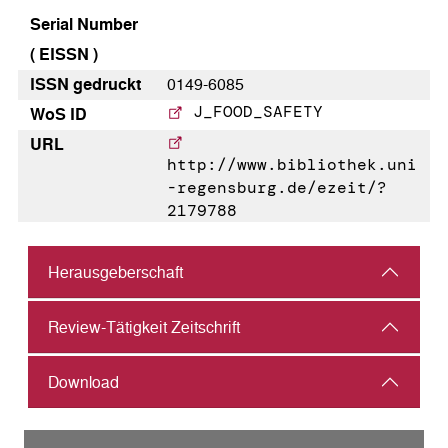
Serial Number
( EISSN )
ISSN gedruckt
0149-6085
J_FOOD_SAFETY
WoS ID
URL
http://www.bibliothek.uni
-regensburg.de/ezeit/?
2179788
Herausgeber­schaft
Review-Tätigkeit Zeitschrift
Download