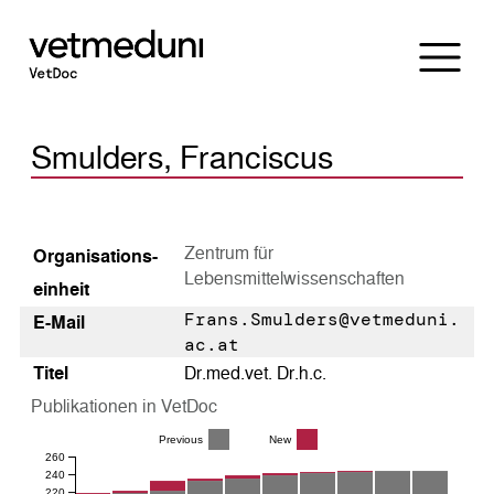
Smulders, Franciscus
Zentrum für
Organisations­
Lebensmittelwissenschaften
einheit
Frans.Smulders@vetmeduni.
E-Mail
ac.at
Titel
Dr.med.vet. Dr.h.c.
Publikationen in VetDoc
Previous
New
260
240
220