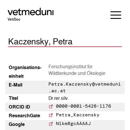
Kaczensky, Petra
Forschungsinstitut für
Organisations­
Wildtierkunde und Ökologie
einheit
Petra.Kaczensky@vetmeduni
E-Mail
.ac.at
Titel
Dr.rer.silv.
0000-0001-5428-1176
ORCID iD
Petra_Kaczensky
Research­Gate
N1km8gcAAAAJ
Google