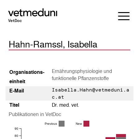
Hahn-Ramssl, Isabella
Ernährungsphysiologie und
Organisations­
funktionelle Pflanzenstoffe
einheit
Isabella.Hahn@vetmeduni.a
E-Mail
c.at
Titel
Dr. med. vet.
Publikationen in VetDoc
Previous
New
90
80