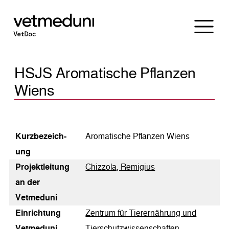
HSJS Aromatische Pflanzen
Wiens
Kurz­bezeich­
Aromatische Pflanzen Wiens
ung
Pro­jekt­lei­tung
Chizzola, Remigius
an der
Vetmeduni
Einrichtung
Zentrum für Tierernährung und
Vetmeduni
Tierschutzwissenschaften