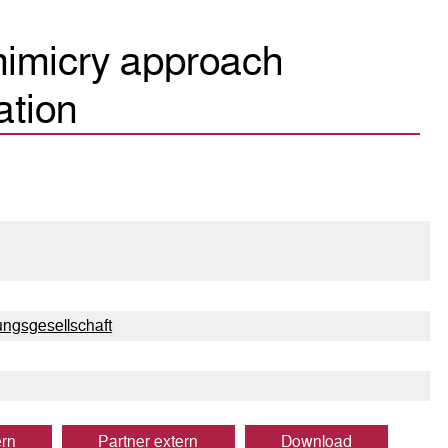
mimicry approach
ation
ngsgesellschaft
ern
Partner extern
Download