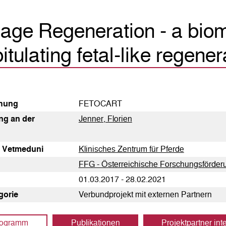
lage Regeneration - a bio
itulating fetal-like regener
h­ung
FETOCART
tung an der
Jenner, Florien
g Vetmeduni
Klinisches Zentrum für Pferde
FFG - Österreichische Forschungsförderu
01.03.2017 - 28.02.2021
egorie
Verbundprojekt mit externen Partnern
rogramm
Publikationen
Projektpartner int