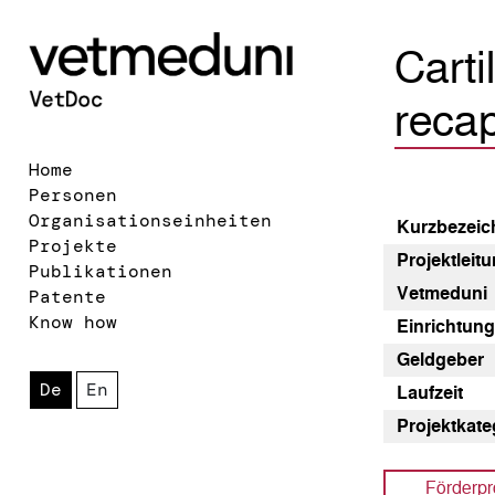
Carti
recap
Home
Personen
Organisationseinheiten
Kurz­bezeic
Projekte
Pro­jekt­lei­
Publikationen
Vetmeduni
Patente
Know how
Einrichtun
Geldgeber
De
En
Laufzeit
Pro­jekt­kat
Förderp