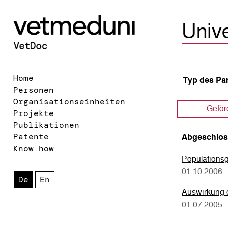
Unive
Home
Typ des Pa
Personen
Organisationseinheiten
Geför
Projekte
Publikationen
Patente
Abgeschlos
Know how
Populationsg
01.10.2006 -
De
En
Auswirkung d
01.07.2005 -