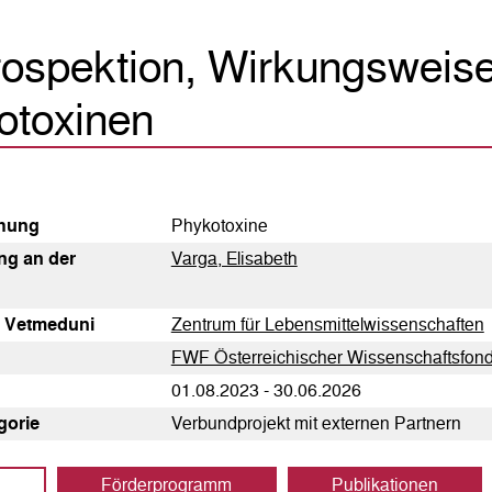
rospektion, Wirkungsweis
otoxinen
h­ung
Phykotoxine
tung an der
Varga, Elisabeth
g Vetmeduni
Zentrum für Lebensmittelwissenschaften
FWF Österreichischer Wissenschaftsfon
01.08.2023 - 30.06.2026
egorie
Verbundprojekt mit externen Partnern
Förderprogramm
Publikationen