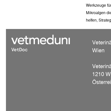
Werkzeuge für
Mikroalgen di
helfen, Strate
Veterin
Wien
Veterinä
1210 W
Österre