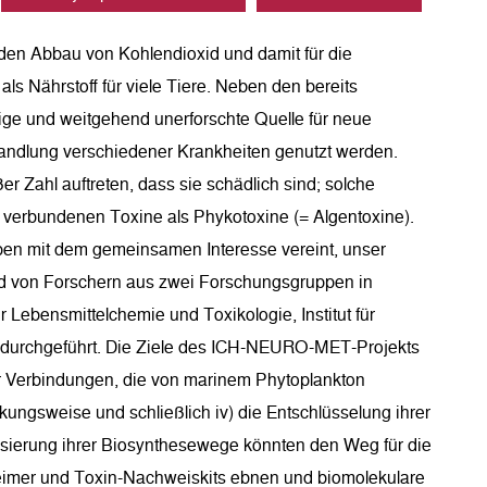
 den Abbau von Kohlendioxid und damit für die
s Nährstoff für viele Tiere. Neben den bereits
ige und weitgehend unerforschte Quelle für neue
andlung verschiedener Krankheiten genutzt werden.
 Zahl auftreten, dass sie schädlich sind; solche
t verbundenen Toxine als Phykotoxine (= Algentoxine).
uppen mit dem gemeinsamen Interesse vereint, unser
rd von Forschern aus zwei Forschungsgruppen in
ür Lebensmittelchemie und Toxikologie, Institut für
n) durchgeführt. Die Ziele des ICH-NEURO-MET-Projekts
ver Verbindungen, die von marinem Phytoplankton
rkungsweise und schließlich iv) die Entschlüsselung ihrer
sierung ihrer Biosynthesewege könnten den Weg für die
eimer und Toxin-Nachweiskits ebnen und biomolekulare