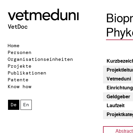
Biop
Phyk
Home
Personen
Organisationseinheiten
Kurz­bezeic
Projekte
Pro­jekt­lei­
Publikationen
Vetmeduni
Patente
Know how
Einrichtun
Geldgeber
De
En
Laufzeit
Pro­jekt­kat
Abstract