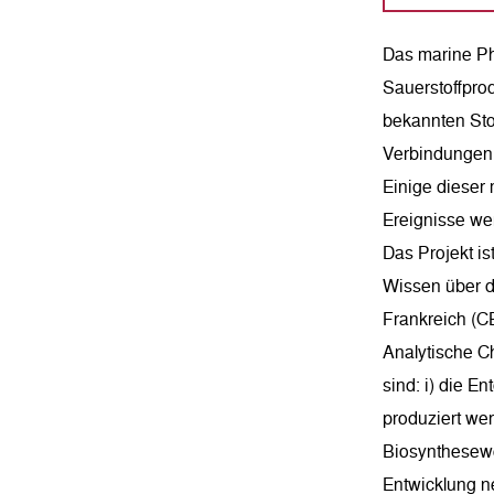
Das marine Ph
Sauerstoffprod
bekannten Sto
Verbindungen.
Einige dieser 
Ereignisse we
Das Projekt i
Wissen über d
Frankreich (CE
Analytische C
sind: i) die E
produziert wer
Biosynthesewe
Entwicklung n