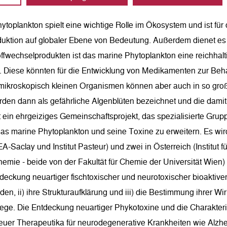
ytoplankton spielt eine wichtige Rolle im Ökosystem und ist für
uktion auf globaler Ebene von Bedeutung. Außerdem dienet es al
ffwechselprodukten ist das marine Phytoplankton eine reichhalt
 Diese könnten für die Entwicklung von Medikamenten zur Beh
mikroskopisch kleinen Organismen können aber auch in so großer
rden dann als gefährliche Algenblüten bezeichnet und die dami
st ein ehrgeiziges Gemeinschaftsprojekt, das spezialisierte Gr
as marine Phytoplankton und seine Toxine zu erweitern. Es wi
A-Saclay und Institut Pasteur) und zwei in Österreich (Institut f
hemie - beide von der Fakultät für Chemie der Universität Wie
ntdeckung neuartiger fischtoxischer und neurotoxischer bioakti
den, ii) ihre Strukturaufklärung und iii) die Bestimmung ihrer Wi
ge. Die Entdeckung neuartiger Phykotoxine und die Charakteri
euer Therapeutika für neurodegenerative Krankheiten wie Alzh