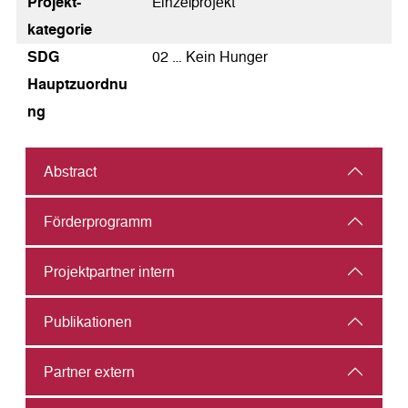
Pro­jekt­
Einzelprojekt
kategorie
SDG
02 … Kein Hunger
Hauptzuordnu
ng
Abstract
Förderprogramm
Projektpartner intern
Publikationen
Partner extern